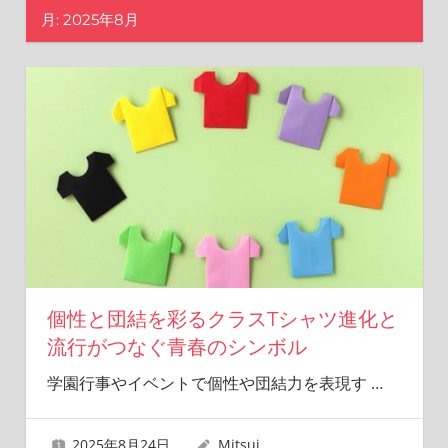
シ
月:
2025年8月
ャ
ツ
を
作
り
ま
せ
ん
か？
個性と団結を彩るクラスTシャツ進化と
流行がつなぐ青春のシンボル
学園行事やイベントで個性や団結力を表現す
…
2025年8月24日
Mitsui