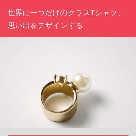
コ
世界に一つだけのクラスTシャツ、
ン
テ
思い出をデザインする
ン
あ
ツ
な
へ
た
の
ス
思
キ
い
ッ
出
を
プ
カ
タ
チ
に、
特
別
な
T